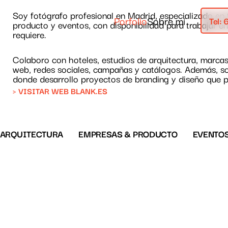
Soy fotógrafo profesional en Madrid, especializado en 
Porfolio
Sobre mí
Tel:
producto y eventos, con disponibilidad para trabajar e
requiere.
Colaboro con hoteles, estudios de arquitectura, marca
web, redes sociales, campañas y catálogos. Además, so
donde desarrollo proyectos de branding y diseño que pu
ARQUITECTURA
EMPRESAS & PRODUCTO
EVENTOS
LUCO
HYATT