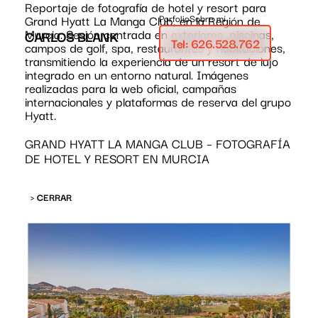
Reportaje de fotografía de hotel y resort para
Grand Hyatt La Manga Club, en la Región de
Porfolio
Sobre mí
Murcia. Sesión centrada en exteriores, piscinas,
CARLOS BLANK
Tel: 626.528.762
campos de golf, spa, restaurantes y habitaciones,
transmitiendo la experiencia de un resort de lujo
integrado en un entorno natural. Imágenes
realizadas para la web oficial, campañas
internacionales y plataformas de reserva del grupo
Hyatt.
GRAND HYATT LA MANGA CLUB – FOTOGRAFÍA
DE HOTEL Y RESORT EN MURCIA